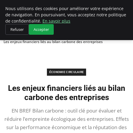
Climategatecountryclub.com
Nous utilisons des cookies pour améliorer votre expérience
de navigation. En poursuivant, vous acceptez notre politique
de confidentialité.
En savoir plus
Refuser
Accepter
Accueil
Économie circulaire
Les enjeux financiers liés au bilan carbone des entreprises
ÉCONOMIE CIRCULAIRE
Les enjeux financiers liés au bilan
carbone des entreprises
EN BREF Bilan carbone : outil clé pour évaluer et
réduire l’empreinte écologique des entreprises. Effets
sur la performance économique et la réputation des