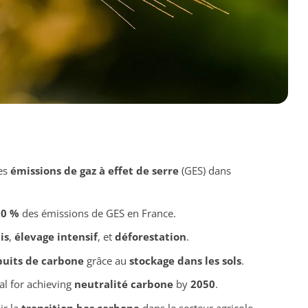
les
émissions de gaz à effet de serre
(GES) dans
20 %
des émissions de GES en France.
is
,
élevage intensif
, et
déforestation
.
puits de carbone
grâce au
stockage dans les sols
.
ial for achieving
neutralité carbone
by
2050
.
ir la
transition bas carbone
dans le secteur agricole.