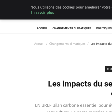
Nous utilisons des cookies pour améliorer votre 
Climategatecoun
En savoir plus
ACCUEIL
CHANGEMENTS CLIMATIQUES
POLITIQUE
Accueil
Changements climatiques
Les impacts du 
CHA
Les impacts du sec
EN BREF Bilan carbone essentiel pour év