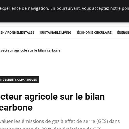
expérience de navigation. En poursuivant, vous acceptez notre polit
tryclub.com
S ENVIRONNEMENTALES
SUSTAINABLE LIVING
ÉCONOMIE CIRCULAIRE
ÉNERGI
secteur agricole sur le bilan carbone
NGEMENTS CLIMATIQUES
teur agricole sur le bilan
carbone
aluer les émissions de gaz à effet de serre (GES) dans