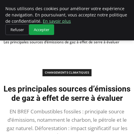
Climategatecountryclub.com
Nous utilisons des cookies pour améliorer votre expérience
de navigation. En poursuivant, vous acceptez notre politique
de confidentialité.
En savoir plus
Refuser
Accepter
Accueil
Changements climatiques
Les principales sources d’émissions de gaz à effet de serre à évaluer
CHANGEMENTS CLIMATIQUES
Les principales sources d’émissions
de gaz à effet de serre à évaluer
EN BREF Combustibles fossiles : principale source
d’émissions, notamment le charbon, le pétrole et le
gaz naturel. Déforestation : impact significatif sur les