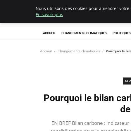
Nous utilisons des cookies pour améliorer votre 
Climategatecoun
En savoir plus
ACCUEIL
CHANGEMENTS CLIMATIQUES
POLITIQUE
Accueil
Changements climatiques
Pourquoi le bil
CHA
Pourquoi le bilan car
de
EN BREF Bilan carbone : indicateur 