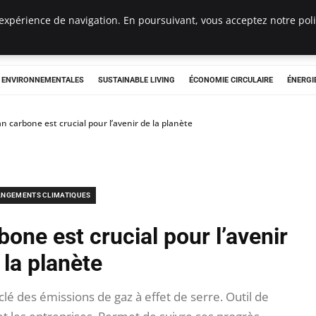
expérience de navigation. En poursuivant, vous acceptez notre polit
tryclub.com
S ENVIRONNEMENTALES
SUSTAINABLE LIVING
ÉCONOMIE CIRCULAIRE
ÉNERGI
an carbone est crucial pour l’avenir de la planète
NGEMENTS CLIMATIQUES
bone est crucial pour l’avenir
 la planète
clé des émissions de gaz à effet de serre. Outil de