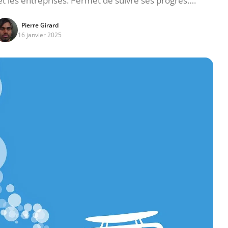
 et les entreprises. Permet de suivre ses progrès….
Pierre Girard
16 janvier 2025