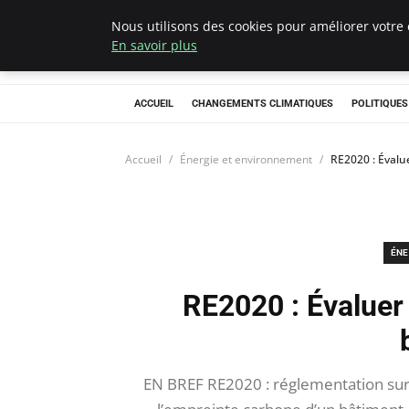
Nous utilisons des cookies pour améliorer votre 
Climategatecoun
En savoir plus
ACCUEIL
CHANGEMENTS CLIMATIQUES
POLITIQUE
Accueil
Énergie et environnement
RE2020 : Évalu
ÉNE
RE2020 : Évaluer
EN BREF RE2020 : réglementation sur l