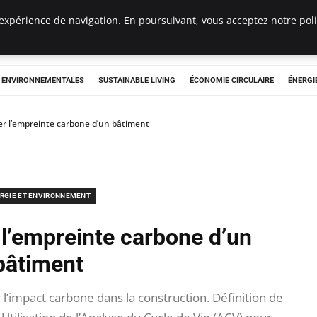
expérience de navigation. En poursuivant, vous acceptez notre polit
tryclub.com
S ENVIRONNEMENTALES
SUSTAINABLE LIVING
ÉCONOMIE CIRCULAIRE
ÉNERGI
er l’empreinte carbone d’un bâtiment
RGIE ET ENVIRONNEMENT
 l’empreinte carbone d’un
bâtiment
’impact carbone dans la construction. Définition de