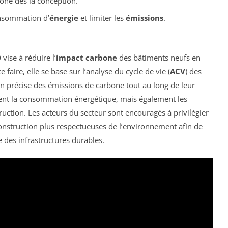
one dès la conception.
onsommation d’
énergie
et limiter les
émissions
.
0
vise à réduire l’
impact carbone
des bâtiments neufs en
 faire, elle se base sur l’analyse du cycle de vie (
ACV
) des
on précise des émissions de carbone tout au long de leur
ent la consommation énergétique, mais également les
uction. Les acteurs du secteur sont encouragés à privilégier
onstruction plus respectueuses de l’environnement afin de
e des infrastructures durables.