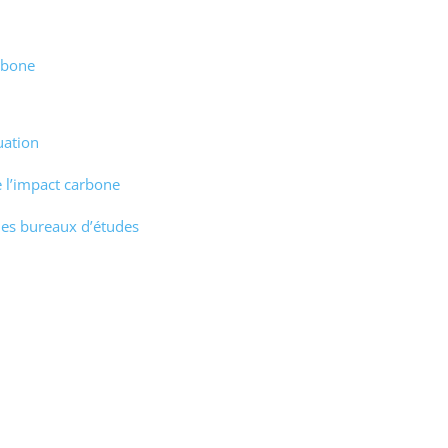
rbone
uation
e l’impact carbone
 des bureaux d’études