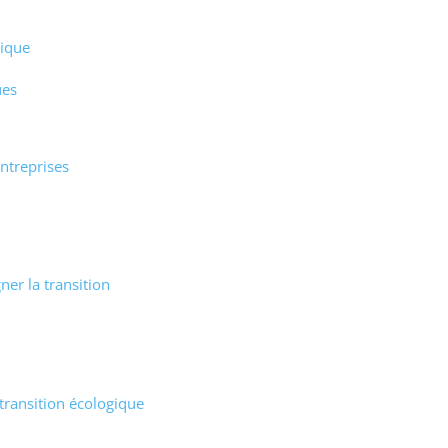
gique
ues
ntreprises
er la transition
 transition écologique