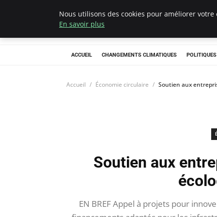
Nous utilisons des cookies pour améliorer votre 
Climategatecoun
En savoir plus
ACCUEIL
CHANGEMENTS CLIMATIQUES
POLITIQUE
Accueil
Économie circulaire
Soutien aux entrepri
Soutien aux entre
écolo
EN BREF Appel à projets pour innover 