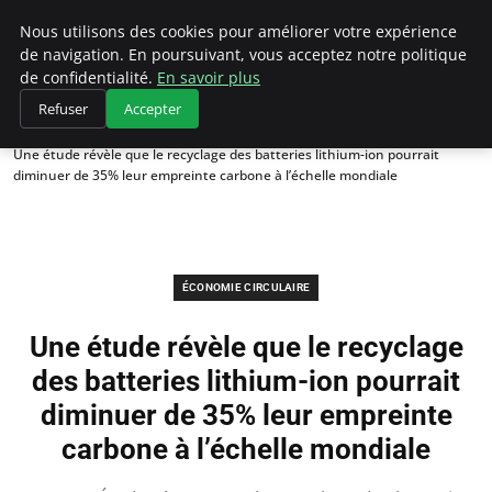
Climategatecountryclub.com
Nous utilisons des cookies pour améliorer votre expérience
de navigation. En poursuivant, vous acceptez notre politique
de confidentialité.
En savoir plus
Refuser
Accepter
Accueil
Économie circulaire
Une étude révèle que le recyclage des batteries lithium-ion pourrait
diminuer de 35% leur empreinte carbone à l’échelle mondiale
ÉCONOMIE CIRCULAIRE
Une étude révèle que le recyclage
des batteries lithium-ion pourrait
diminuer de 35% leur empreinte
carbone à l’échelle mondiale