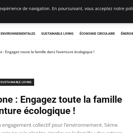
expérience de navigation. En poursuivant, vous acceptez notre polit
tryclub.com
S ENVIRONNEMENTALES
SUSTAINABLE LIVING
ÉCONOMIE CIRCULAIRE
ÉNERGI
 : Engagez toute la famille dans l’aventure écologique !
SUSTAINABLE LIVING
ne : Engagez toute la famille
nture écologique !
n engagement collectif pour l’environnement. 5ème