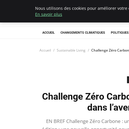
Nous utilisons des cookies pour améliorer votre 
Climategatecoun
En savoir plus
ACCUEIL
CHANGEMENTS CLIMATIQUES
POLITIQUE
Accueil
Sustainable Living
Challenge Zéro Carbone
Challenge Zéro Carbo
dans l’ave
EN BREF Challenge Zéro Carbone : u