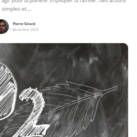
agir pour la planète. Impliquer la famille : des actions
simples et….
Pierre Girard
7 décembre 2025