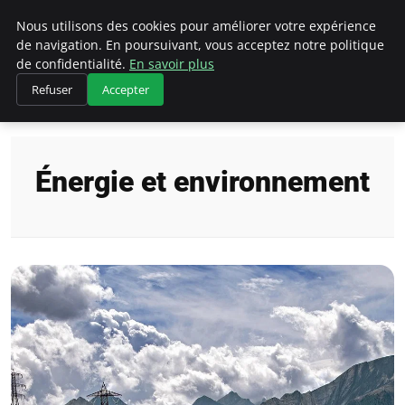
Climategatecountryclub.com
Nous utilisons des cookies pour améliorer votre expérience
de navigation. En poursuivant, vous acceptez notre politique
de confidentialité.
En savoir plus
Refuser
Accepter
Accueil
Énergie et environnement
Énergie et environnement