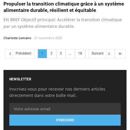
Propulser la transition climatique grâce à un système
alimentaire durable, résilient et équitable
EN BREF Objectif principal: Accélérer la transition climatique
par un système alimentaire durable.
Charlotte Lemaire
21 novembre 2025
Précédent
1
2
3
...
18
Suivant
NEWSLETTER
Inscrivez-vous pour recevoir nos derniers articles
directement dans votre boîte mail.
S'INSCRIRE