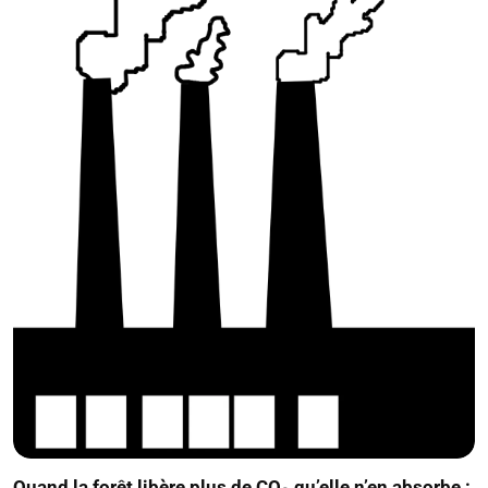
Quand la forêt libère plus de CO₂ qu’elle n’en absorbe :