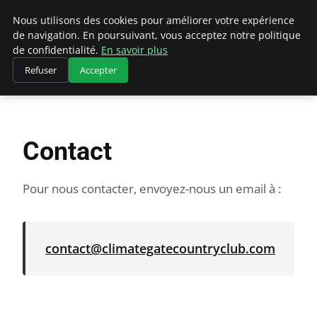
Climategatecountryclub.com
Nous utilisons des cookies pour améliorer votre expérience
de navigation. En poursuivant, vous acceptez notre politique
de confidentialité.
En savoir plus
Refuser
Accepter
Accueil
Contact
Contact
Pour nous contacter, envoyez-nous un email à :
contact@climategatecountryclub.com