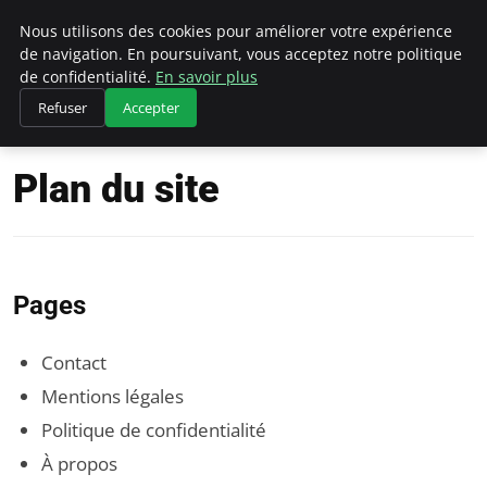
Climategatecountryclub.com
Nous utilisons des cookies pour améliorer votre expérience
de navigation. En poursuivant, vous acceptez notre politique
de confidentialité.
En savoir plus
Refuser
Accepter
Accueil
Plan du site
Plan du site
Pages
Contact
Mentions légales
Politique de confidentialité
À propos