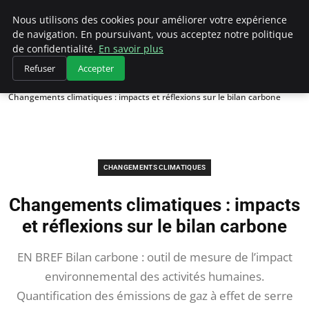
Climategatecountryclub.com
Nous utilisons des cookies pour améliorer votre expérience
de navigation. En poursuivant, vous acceptez notre politique
de confidentialité.
En savoir plus
Refuser
Accepter
Accueil
Changements climatiques
Changements climatiques : impacts et réflexions sur le bilan carbone
CHANGEMENTS CLIMATIQUES
Changements climatiques : impacts
et réflexions sur le bilan carbone
EN BREF Bilan carbone : outil de mesure de l’impact
environnemental des activités humaines.
Quantification des émissions de gaz à effet de serre