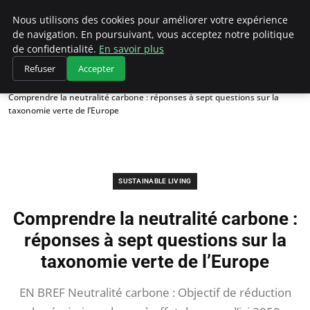
Climategatecountryclub.com
Nous utilisons des cookies pour améliorer votre expérience
de navigation. En poursuivant, vous acceptez notre politique
de confidentialité.
En savoir plus
Refuser
Accepter
Accueil
Sustainable Living
Comprendre la neutralité carbone : réponses à sept questions sur la
taxonomie verte de l’Europe
SUSTAINABLE LIVING
Comprendre la neutralité carbone :
réponses à sept questions sur la
taxonomie verte de l’Europe
EN BREF Neutralité carbone : Objectif de réduction