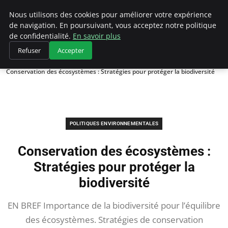
Climategatecountryclub.com
Nous utilisons des cookies pour améliorer votre expérience
de navigation. En poursuivant, vous acceptez notre politique
de confidentialité.
En savoir plus
Refuser
Accepter
Accueil
Politiques environnementales
Conservation des écosystèmes : Stratégies pour protéger la biodiversité
POLITIQUES ENVIRONNEMENTALES
Conservation des écosystèmes :
Stratégies pour protéger la
biodiversité
EN BREF Importance de la biodiversité pour l’équilibre
des écosystèmes. Stratégies de conservation