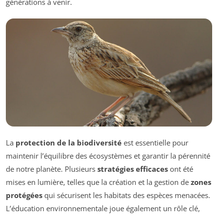
générations à venir.
La
protection de la biodiversité
est essentielle pour
maintenir l’équilibre des écosystèmes et garantir la pérennité
de notre planète. Plusieurs
stratégies efficaces
ont été
mises en lumière, telles que la création et la gestion de
zones
protégées
qui sécurisent les habitats des espèces menacées.
L’éducation environnementale joue également un rôle clé,