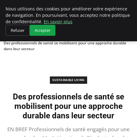
Climategatecountryclub.com
Nous utilisons des cookies pour améliorer votre expérience
de navigation. En poursuivant, vous acceptez notre politique
de confidentialité.
En savoir plus
Refuser
Accepter
Accueil
Sustainable Living
Des professionnels de santé se mobilisent pour une approche durable
dans leur secteur
SUSTAINABLE LIVING
Des professionnels de santé se
mobilisent pour une approche
durable dans leur secteur
EN BREF Professionnels de santé engagés pour une