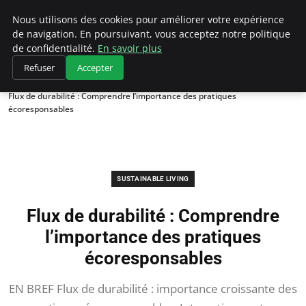
Climategatecountryclub.com
Nous utilisons des cookies pour améliorer votre expérience
de navigation. En poursuivant, vous acceptez notre politique
de confidentialité.
En savoir plus
Refuser
Accepter
Accueil
Sustainable Living
Flux de durabilité : Comprendre l’importance des pratiques
écoresponsables
SUSTAINABLE LIVING
Flux de durabilité : Comprendre
l’importance des pratiques
écoresponsables
EN BREF Flux de durabilité : importance croissante des