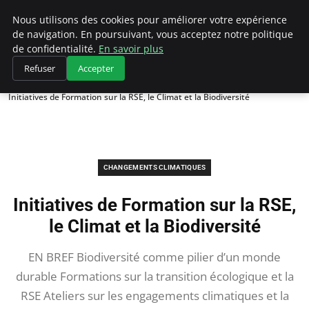
Climategatecountryclub.com
Nous utilisons des cookies pour améliorer votre expérience
de navigation. En poursuivant, vous acceptez notre politique
de confidentialité.
En savoir plus
Refuser
Accepter
Accueil
Changements climatiques
Initiatives de Formation sur la RSE, le Climat et la Biodiversité
CHANGEMENTS CLIMATIQUES
Initiatives de Formation sur la RSE,
le Climat et la Biodiversité
EN BREF Biodiversité comme pilier d’un monde
durable Formations sur la transition écologique et la
RSE Ateliers sur les engagements climatiques et la