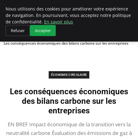
Climategatecountryclub.com
Nous utilisons des cookies pour améliorer votre expérience
de navigation. En poursuivant, vous acceptez notre politique
de confidentialité.
En savoir plus
Refuser
Accepter
Accueil
Économie circulaire
Les conséquences économiques des bilans carbone sur les entreprises
ÉCONOMIE CIRCULAIRE
Les conséquences économiques
des bilans carbone sur les
entreprises
EN BREF Impact économique de la transition vers la
neutralité carbone Évaluation des émissions de gaz à