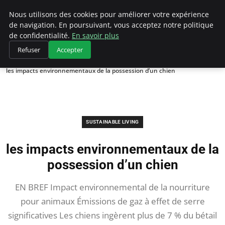
Climategatecountryclub.com
Nous utilisons des cookies pour améliorer votre expérience
de navigation. En poursuivant, vous acceptez notre politique
de confidentialité.
En savoir plus
Refuser
Accepter
Accueil
Sustainable Living
les impacts environnementaux de la possession d’un chien
SUSTAINABLE LIVING
les impacts environnementaux de la
possession d’un chien
EN BREF Impact environnemental de la nourriture
pour animaux Émissions de gaz à effet de serre
significatives Les chiens ingèrent plus de 7 % du bétail