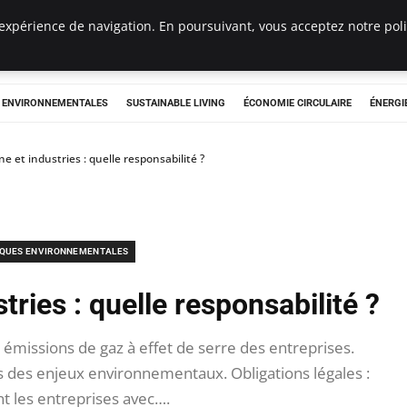
expérience de navigation. En poursuivant, vous acceptez notre polit
tryclub.com
S ENVIRONNEMENTALES
SUSTAINABLE LIVING
ÉCONOMIE CIRCULAIRE
ÉNERGI
e et industries : quelle responsabilité ?
IQUES ENVIRONNEMENTALES
tries : quelle responsabilité ?
émissions de gaz à effet de serre des entreprises.
is des enjeux environnementaux. Obligations légales :
t les entreprises avec….