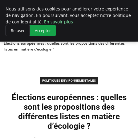
Climategatecountryclub.com
Nous utilisons des cookies pour améliorer votre expérience
de navigation. En poursuivant, vous acceptez notre politique
de confidentialité.
En savoir plus
Refuser
Accepter
Accueil
Politiques environnementales
Élections européennes : quelles sont les propositions des différentes
listes en matière d’écologie ?
POLITIQUES ENVIRONNEMENTALES
Élections européennes : quelles
sont les propositions des
différentes listes en matière
d’écologie ?