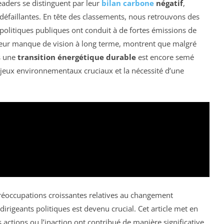
eaders se distinguent par leur
bilan carbone
négatif
,
défaillantes. En tête des classements, nous retrouvons des
politiques publiques ont conduit à de fortes émissions de
r leur manque de vision à long terme, montrent que malgré
s une
transition énergétique durable
est encore semé
njeux environnementaux cruciaux et la nécessité d’une
éoccupations croissantes relatives au changement
dirigeants politiques est devenu crucial. Cet article met en
 actions ou l’inaction ont contribué de manière significative