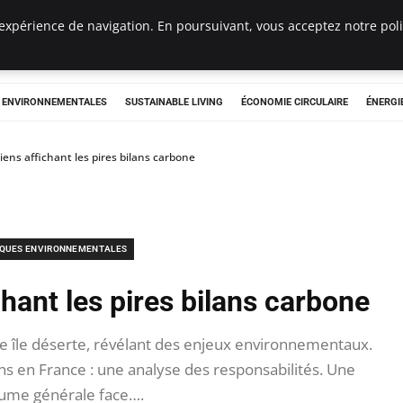
expérience de navigation. En poursuivant, vous acceptez notre polit
tryclub.com
S ENVIRONNEMENTALES
SUSTAINABLE LIVING
ÉCONOMIE CIRCULAIRE
ÉNERGI
ciens affichant les pires bilans carbone
IQUES ENVIRONNEMENTALES
chant les pires bilans carbone
 île déserte, révélant des enjeux environnementaux.
ens en France : une analyse des responsabilités. Une
ume générale face….