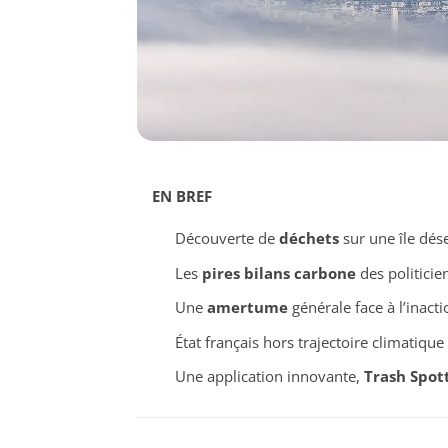
EN BREF
Découverte de
déchets
sur une île dés
Les
pires bilans carbone
des politicie
Une
amertume
générale face à l’inacti
État français hors trajectoire climatiqu
Une application innovante,
Trash Spot