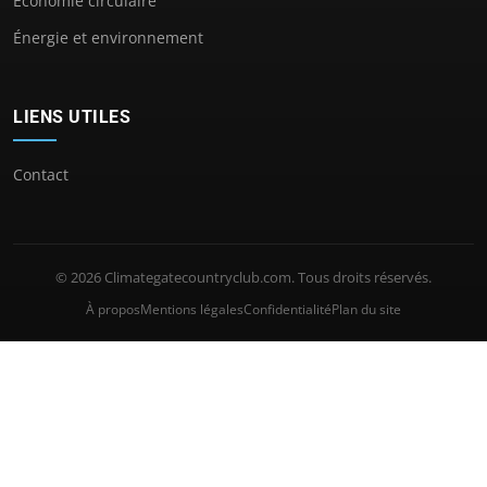
Économie circulaire
Énergie et environnement
LIENS UTILES
Contact
© 2026 Climategatecountryclub.com. Tous droits réservés.
À propos
Mentions légales
Confidentialité
Plan du site