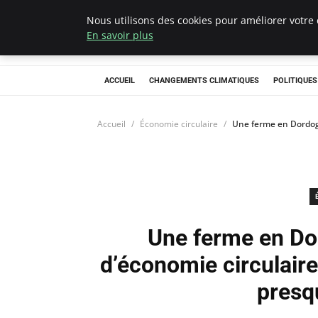
Nous utilisons des cookies pour améliorer votre 
Climategatecoun
En savoir plus
ACCUEIL
CHANGEMENTS CLIMATIQUES
POLITIQUE
Accueil
Économie circulaire
Une ferme en Dordog
Une ferme en Do
d’économie circulair
presq