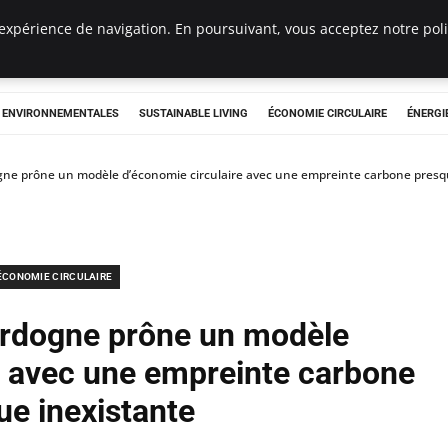
expérience de navigation. En poursuivant, vous acceptez notre polit
tryclub.com
S ENVIRONNEMENTALES
SUSTAINABLE LIVING
ÉCONOMIE CIRCULAIRE
ÉNERGI
ne prône un modèle d’économie circulaire avec une empreinte carbone presq
ÉCONOMIE CIRCULAIRE
rdogne prône un modèle
e avec une empreinte carbone
ue inexistante