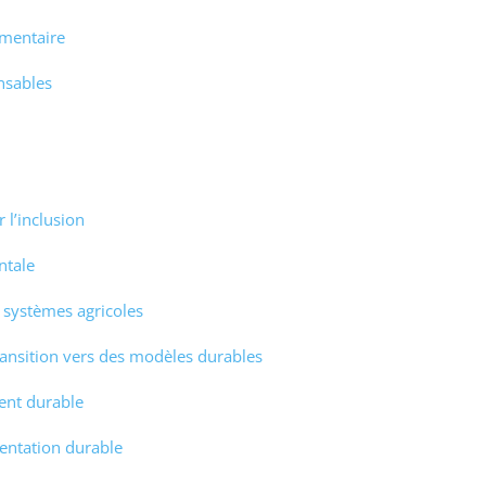
imentaire
nsables
 l’inclusion
ntale
es systèmes agricoles
transition vers des modèles durables
nt durable
mentation durable