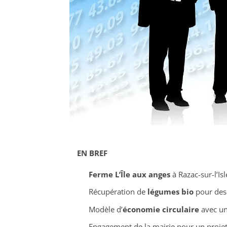
EN BREF
Ferme L’Île aux anges
à Razac-sur-l’Is
Récupération de
légumes bio
pour des 
Modèle d’
économie circulaire
avec un
Engagement de la mairie pour un proje