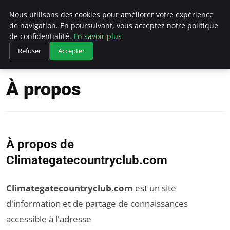
Climategatecountryclub.com
Nous utilisons des cookies pour améliorer votre expérience
de navigation. En poursuivant, vous acceptez notre politique
de confidentialité.
En savoir plus
Refuser
Accepter
Accueil
À propos
À propos
À propos de
Climategatecountryclub.com
Climategatecountryclub.com
est un site
d'information et de partage de connaissances
accessible à l'adresse