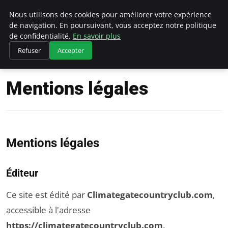
Climategatecountryclub.com
Nous utilisons des cookies pour améliorer votre expérience
de navigation. En poursuivant, vous acceptez notre politique
de confidentialité.
En savoir plus
Refuser
Accepter
Accueil
Mentions légales
Mentions légales
Mentions légales
Éditeur
Ce site est édité par
Climategatecountryclub.com
,
accessible à l'adresse
https://climategatecountryclub.com
.