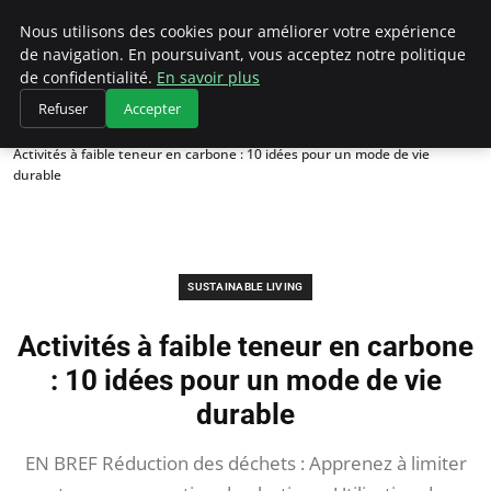
Climategatecountryclub.com
Nous utilisons des cookies pour améliorer votre expérience
de navigation. En poursuivant, vous acceptez notre politique
de confidentialité.
En savoir plus
Refuser
Accepter
Accueil
Sustainable Living
Activités à faible teneur en carbone : 10 idées pour un mode de vie
durable
SUSTAINABLE LIVING
Activités à faible teneur en carbone
: 10 idées pour un mode de vie
durable
EN BREF Réduction des déchets : Apprenez à limiter