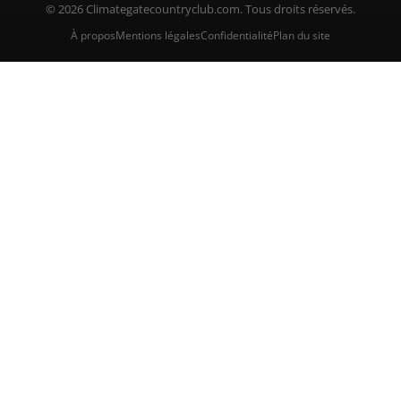
© 2026 Climategatecountryclub.com. Tous droits réservés.
À propos
Mentions légales
Confidentialité
Plan du site