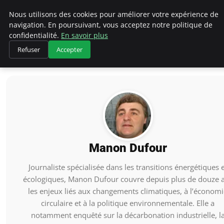
Climategatecountryclub.com
Nous utilisons des cookies pour améliorer votre expérience de
navigation. En poursuivant, vous acceptez notre politique de
confidentialité.
En savoir plus
Refuser
Accepter
Accueil
Manon Dufour
Manon Dufour
Journaliste spécialisée dans les transitions énergétiques e
écologiques, Manon Dufour couvre depuis plus de douze 
les enjeux liés aux changements climatiques, à l’économi
circulaire et à la politique environnementale. Elle a
notamment enquêté sur la décarbonation industrielle, l