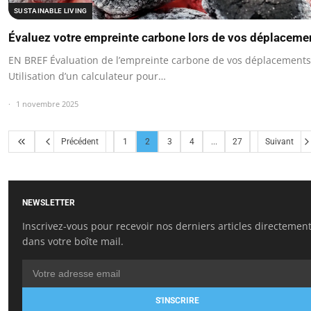
SUSTAINABLE LIVING
Évaluez votre empreinte carbone lors de vos déplaceme
EN BREF Évaluation de l’empreinte carbone de vos déplacements
Utilisation d’un calculateur pour…
1 novembre 2025
Précédent
1
2
3
4
...
27
Suivant
NEWSLETTER
Inscrivez-vous pour recevoir nos derniers articles directemen
dans votre boîte mail.
S'INSCRIRE