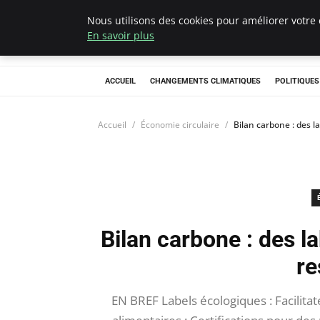
Nous utilisons des cookies pour améliorer votre 
Climategatecoun
En savoir plus
ACCUEIL
CHANGEMENTS CLIMATIQUES
POLITIQUE
Accueil
Économie circulaire
Bilan carbone : des 
Bilan carbone : des 
re
EN BREF Labels écologiques : Facilit