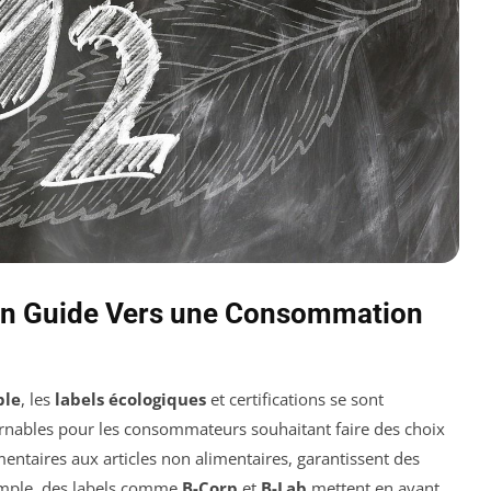
 Un Guide Vers une Consommation
ble
, les
labels écologiques
et certifications se sont
urnables pour les consommateurs souhaitant faire des choix
imentaires aux articles non alimentaires, garantissent des
emple, des labels comme
B-Corp
et
B-Lab
mettent en avant