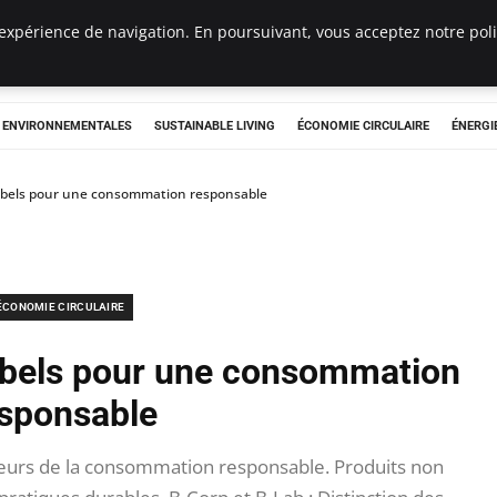
expérience de navigation. En poursuivant, vous acceptez notre polit
tryclub.com
S ENVIRONNEMENTALES
SUSTAINABLE LIVING
ÉCONOMIE CIRCULAIRE
ÉNERGI
labels pour une consommation responsable
ÉCONOMIE CIRCULAIRE
labels pour une consommation
sponsable
ateurs de la consommation responsable. Produits non