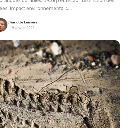
 pratiques durables. B-Corp et B-Lab : Distinction des
ées. Impact environnemental :….
Charlotte Lemaire
19 janvier 2025