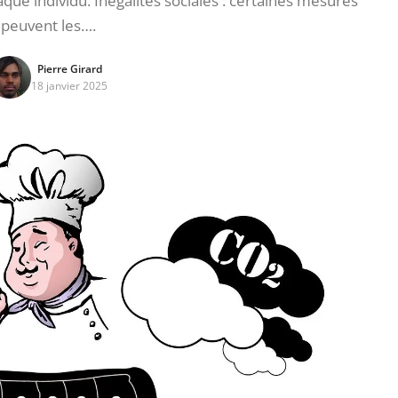
aque individu. Inégalités sociales : certaines mesures
peuvent les….
Pierre Girard
18 janvier 2025