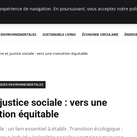
expérience de navigation. En poursuivant, vous acceptez notre polit
tryclub.com
S ENVIRONNEMENTALES
SUSTAINABLE LIVING
ÉCONOMIE CIRCULAIRE
ÉNERGI
ne et justice sociale : vers une transition équitable
IQUES ENVIRONNEMENTALES
justice sociale : vers une
tion équitable
 : un lien essentiel à établir. Transition écologique :