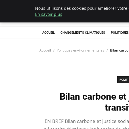
Nous utilisons des cookies pour améliorer votre 
Climategatecoun
En savoir plus
ACCUEIL
CHANGEMENTS CLIMATIQUES
POLITIQUE
Accueil
Politiques environnementales
Bilan carbo
POLIT
Bilan carbone et 
transi
EN BREF Bilan carbone et justice sociale