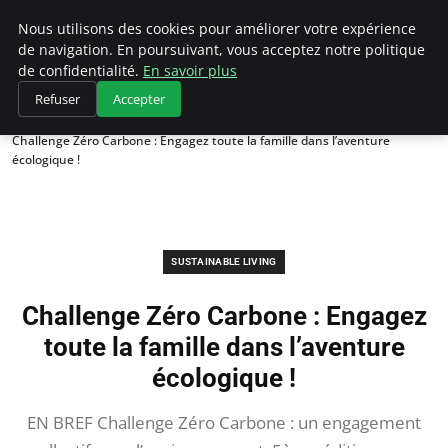
Climategatecountryclub.com
Nous utilisons des cookies pour améliorer votre expérience
de navigation. En poursuivant, vous acceptez notre politique
de confidentialité.
En savoir plus
Refuser
Accepter
Accueil
Sustainable Living
Challenge Zéro Carbone : Engagez toute la famille dans l’aventure
écologique !
SUSTAINABLE LIVING
Challenge Zéro Carbone : Engagez
toute la famille dans l’aventure
écologique !
EN BREF Challenge Zéro Carbone : un engagement