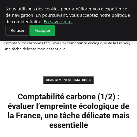
Climategatecountryclub.com
Nous utilisons des cookies pour améliorer votre expérience
de navigation. En poursuivant, vous acceptez notre politique
de confidentialité.
En savoir plus
Refuser
Accepter
Accueil
Changements climatiques
Comptabilité carbone (1/2) : évaluer l’empreinte écologique de la France,
une tâche délicate mais essentielle
CHANGEMENTS CLIMATIQUES
Comptabilité carbone (1/2) :
évaluer l’empreinte écologique de
la France, une tâche délicate mais
essentielle