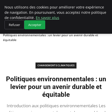
Climategatecountryclub.com
Nous utilisons des cookies pour améliorer votre expérience
de navigation. En poursuivant, vous acceptez notre politique
de confidentialité.
En savoir plus
Refuser
Accepter
Accueil
Changements climatiques
Politiques environnementales : un levier pour un avenir durable et
équitable
CHANGEMENTS CLIMATIQUES
Politiques environnementales : un
levier pour un avenir durable et
équitable
Introduction aux politiques environnementales Les