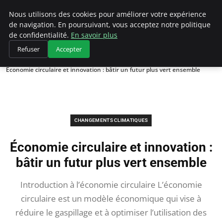
Climategatecountryclub.com
Nous utilisons des cookies pour améliorer votre expérience
de navigation. En poursuivant, vous acceptez notre politique
de confidentialité.
En savoir plus
Refuser
Accepter
Accueil
Changements climatiques
Économie circulaire et innovation : bâtir un futur plus vert ensemble
CHANGEMENTS CLIMATIQUES
Économie circulaire et innovation :
bâtir un futur plus vert ensemble
Introduction à l’économie circulaire L’économie
circulaire est un modèle économique qui vise à
réduire le gaspillage et à optimiser l’utilisation des