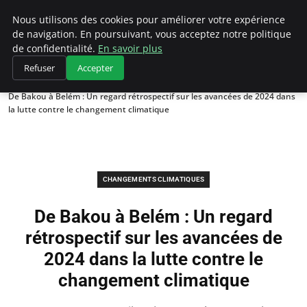
Climategatecountryclub.com
Nous utilisons des cookies pour améliorer votre expérience
de navigation. En poursuivant, vous acceptez notre politique
de confidentialité.
En savoir plus
Refuser
Accepter
Accueil
Changements climatiques
De Bakou à Belém : Un regard rétrospectif sur les avancées de 2024 dans
la lutte contre le changement climatique
CHANGEMENTS CLIMATIQUES
De Bakou à Belém : Un regard
rétrospectif sur les avancées de
2024 dans la lutte contre le
changement climatique