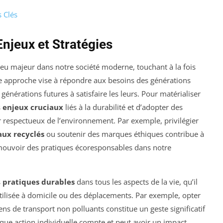
s Clés
njeux et Stratégies
eu majeur dans notre société moderne, touchant à la fois
tte approche vise à répondre aux besoins des générations
énérations futures à satisfaire les leurs. Pour matérialiser
s
enjeux cruciaux
liés à la durabilité et d’adopter des
r respectueux de l’environnement. Par exemple, privilégier
aux recyclés
ou soutenir des marques éthiques contribue à
mouvoir des pratiques écoresponsables dans notre
s
pratiques durables
dans tous les aspects de la vie, qu’il
 utilisée à domicile ou des déplacements. Par exemple, opter
 de transport non polluants constitue un geste significatif
haque action individuelle compte et peut avoir un impact