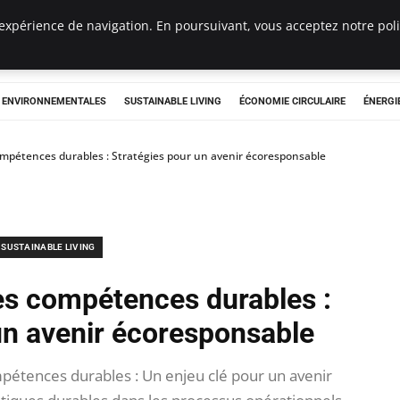
expérience de navigation. En poursuivant, vous acceptez notre polit
tryclub.com
S ENVIRONNEMENTALES
SUSTAINABLE LIVING
ÉCONOMIE CIRCULAIRE
ÉNERGI
pétences durables : Stratégies pour un avenir écoresponsable
SUSTAINABLE LIVING
s compétences durables :
un avenir écoresponsable
tences durables : Un enjeu clé pour un avenir