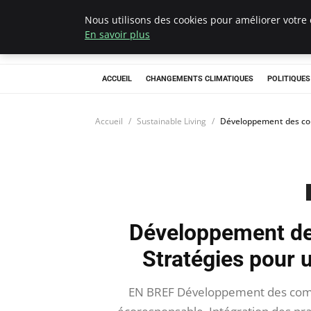
Nous utilisons des cookies pour améliorer votre 
Climategatecoun
En savoir plus
ACCUEIL
CHANGEMENTS CLIMATIQUES
POLITIQUE
Accueil
Sustainable Living
Développement des com
Développement de
Stratégies pour 
EN BREF Développement des compé