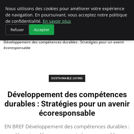
Climategatecountryclub.com
Nous utilisons des cookies pour améliorer votre expérience
de navigation. En poursuivant, vous acceptez notre politique
de confidentialité.
En savoir plus
Refuser
Accepter
Accueil
Sustainable Living
Développement des compétences durables : Stratégies pour un avenir
écoresponsable
SUSTAINABLE LIVING
Développement des compétences
durables : Stratégies pour un avenir
écoresponsable
EN BREF Développement des compétences durables :