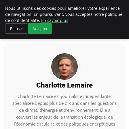
Climategatecountryclub.com
Nous utilisons des cookies pour améliorer votre expérience
de navigation. En poursuivant, vous acceptez notre politique
de confidentialité.
En savoir plus
Refuser
Accepter
Accueil
Charlotte Lemaire
Charlotte Lemaire
Charlotte Lemaire est journaliste indépendante,
spécialisée depuis plus de dix ans dans les questions
de climat, d'énergie et d’environnement. Elle a
couvert les enjeux de la transition écologique, de
l’économie circulaire et des politiques énergétiques