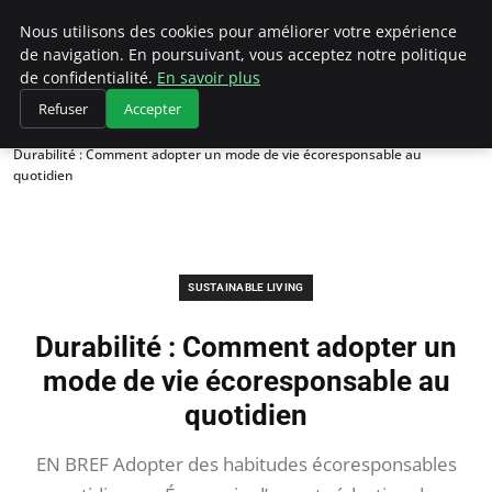
Climategatecountryclub.com
Nous utilisons des cookies pour améliorer votre expérience
de navigation. En poursuivant, vous acceptez notre politique
de confidentialité.
En savoir plus
Refuser
Accepter
Accueil
Sustainable Living
Durabilité : Comment adopter un mode de vie écoresponsable au
quotidien
SUSTAINABLE LIVING
Durabilité : Comment adopter un
mode de vie écoresponsable au
quotidien
EN BREF Adopter des habitudes écoresponsables