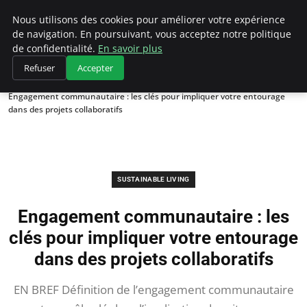
Climategatecountryclub.com
Nous utilisons des cookies pour améliorer votre expérience
de navigation. En poursuivant, vous acceptez notre politique
de confidentialité.
En savoir plus
Refuser
Accepter
Accueil
Sustainable Living
Engagement communautaire : les clés pour impliquer votre entourage
dans des projets collaboratifs
SUSTAINABLE LIVING
Engagement communautaire : les
clés pour impliquer votre entourage
dans des projets collaboratifs
EN BREF Définition de l’engagement communautaire