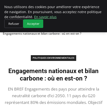
Climategatecountryclub.com
Nous utilisons des cookies pour améliorer votre expérience
de navigation. En poursuivant, vous acceptez notre politique
de confidentialité.
En savoir plus
Refuser
Accepter
Accueil
Politiques environnementales
Engagements nationaux et bilan carbone : où en est-on ?
POLITIQUES ENVIRONNEMENTALES
Engagements nationaux et bilan
carbone : où en est-on ?
EN BREF Engagements des pays pour atteindre la
neutralité carbone d’ici 2050. 11 pays du G20
représentant 80% des émissions mondiales. Objectif