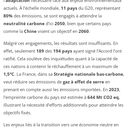
l’
adaptation
nécessaire face aux enjeux environnementaux
actuels. À l’échelle mondiale,
11 pays
du G20, représentant
80%
des émissions, se sont engagés à atteindre la
neutralité carbone
d’ici
2050
, bien que certains pays
comme la
Chine
visent un objectif en
2060
.
Malgré ces engagements, les résultats sont insuffisants. En
effet, seulement
189
des
194 pays
ayant signé l’Accord l’ont
ratifié. Cela soulève des inquiétudes quant à la capacité de
ces nations à contenir le réchauffement à un maximum de
1,5°C
. La France, dans sa
Stratégie nationale bas-carbone
,
veut réduire ses émissions de
gaz à effet de serre
en
prenant en compte aussi les émissions importées. En
2023
,
l’empreinte carbone du pays est estimée à
644 Mt CO2 eq
,
illustrant la nécessité d’efforts additionnels pour atteindre les
objectifs fixés.
Les enjeux liés à la transition vers une économie neutre en