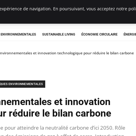
expérience de navigation. En poursuivant, vous acceptez notre polit
tryclub.com
S ENVIRONNEMENTALES
SUSTAINABLE LIVING
ÉCONOMIE CIRCULAIRE
ÉNERGI
environnementales et innovation technologique pour réduire le bilan carbone
IQUES ENVIRONNEMENTALES
nnementales et innovation
r réduire le bilan carbone
 pour atteindre la neutralité carbone d’ici 2050. Rôle