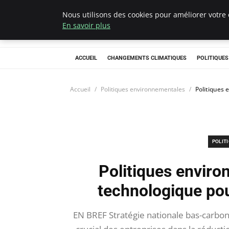
Nous utilisons des cookies pour améliorer votre 
Climategatecoun
En savoir plus
ACCUEIL
CHANGEMENTS CLIMATIQUES
POLITIQUE
Accueil
Politiques environnementales
Politiques 
POLIT
Politiques enviro
technologique pou
EN BREF Stratégie nationale bas-carbone