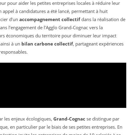
 pour aider les petites entreprises locales à réduire leur
 appel à candidatures a été lancé, permettant à huit
icier d’un
accompagnement collectif
dans la réalisation de
it dans l’engagement de l’Agglo Grand-Cognac vers la
eurs économiques du territoire pour diminuer leur impact
 ainsi à un
bilan carbone collectif
, partageant expériences
oresponsables.
r les enjeux écologiques,
Grand-Cognac
se distingue par
e, en particulier par le biais de ses petites entreprises. En
ration invite les entreprises de moins de 10 salariés à se