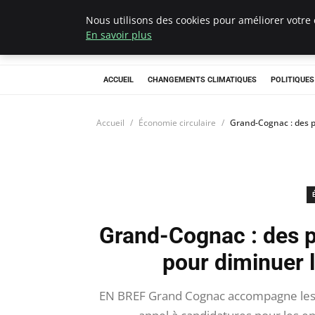
Nous utilisons des cookies pour améliorer votre 
Climategatecoun
En savoir plus
ACCUEIL
CHANGEMENTS CLIMATIQUES
POLITIQUE
Accueil
Économie circulaire
Grand-Cognac : des p
Grand-Cognac : des p
pour diminuer 
EN BREF Grand Cognac accompagne les e