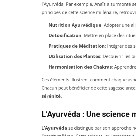
l’Ayurvéda. Par exemple, Anaïs a surmonté ses
principes de cette science millénaire, retrouv
Nutrition Ayurvédique
: Adopter une al
Détoxification
: Mettre en place des ritue
Pratiques de Méditation
: Intégrer des 
Utilisation des Plantes
: Découvrir les b
Harmonisation des Chakras
: Apprendre
Ces éléments illustrent comment chaque aspe
Chacun peut bénéficier de cette sagesse anc
sérénité
.
L’Ayurvéda : Une science m
L’
Ayurvéda
se distingue par son approche holi
l’esprit et l’âme. Cette science, qui remonte 