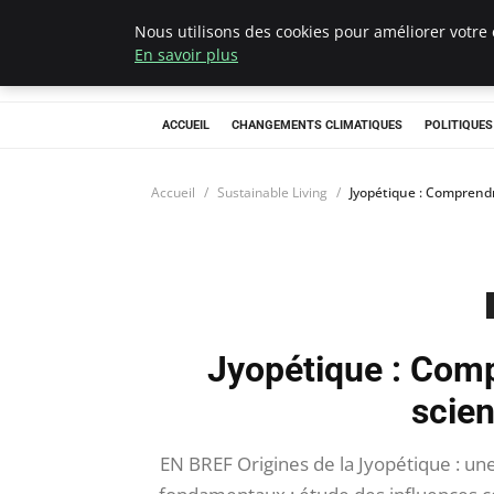
Nous utilisons des cookies pour améliorer votre 
Climategatecoun
En savoir plus
ACCUEIL
CHANGEMENTS CLIMATIQUES
POLITIQUE
Accueil
Sustainable Living
Jyopétique : Comprendr
Jyopétique : Comp
scien
EN BREF Origines de la Jyopétique : une 