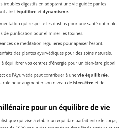
 troubles digestifs en adoptant une vie guidée par les
ant ainsi
équilibre
et
dynamisme
.
imentation qui respecte les doshas pour une santé optimale.
ls de purification pour éliminer les toxines.
séances de méditation régulières pour apaiser l’esprit.
ienfaits des plantes ayurvédiques pour des soins naturels.
 à équilibrer vos centres d’énergie pour un bien-être global.
ct de l’Ayurvéda peut contribuer à une
vie équilibrée
.
estrale pour augmenter son niveau de
bien-être
et de
illénaire pour un équilibre de vie
stique qui vise à établir un équilibre parfait entre le corps,
à près de 5000 ans, puise ses racines dans l’Inde antique et est