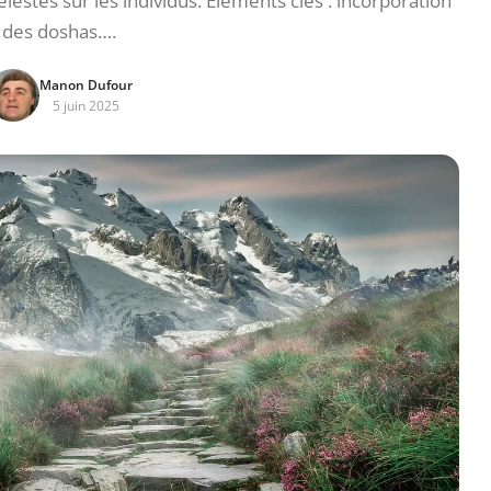
estes sur les individus. Éléments clés : incorporation
des doshas….
Manon Dufour
5 juin 2025