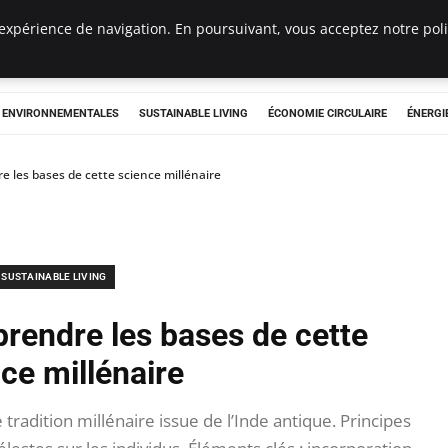
expérience de navigation. En poursuivant, vous acceptez notre polit
tryclub.com
S ENVIRONNEMENTALES
SUSTAINABLE LIVING
ÉCONOMIE CIRCULAIRE
ÉNERGI
e les bases de cette science millénaire
SUSTAINABLE LIVING
rendre les bases de cette
ce millénaire
tradition millénaire issue de l’Inde antique. Principes