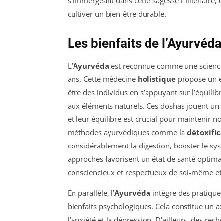
s’immergeant dans cette sagesse millénaire, 
cultiver un bien-être durable.
Les bienfaits de l’Ayurvéd
L’
Ayurvéda
est reconnue comme une science m
ans. Cette médecine
holistique
propose un en
être des individus en s’appuyant sur l’équilib
aux éléments naturels. Ces doshas jouent un 
et leur équilibre est crucial pour maintenir 
méthodes ayurvédiques comme la
détoxific
considérablement la digestion, booster le sy
approches favorisent un état de santé optim
consciencieux et respectueux de soi-même et
En parallèle, l’
Ayurvéda
intègre des pratique
bienfaits psychologiques. Cela constitue un 
l’anxiété et la dépression. D’ailleurs, des re