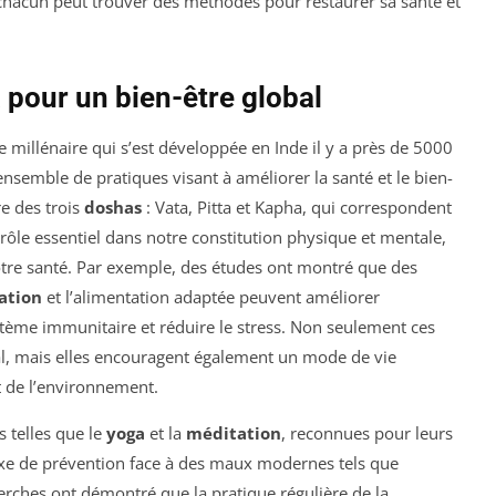
chacun peut trouver des méthodes pour restaurer sa santé et
a pour un bien-être global
illénaire qui s’est développée en Inde il y a près de 5000
semble de pratiques visant à améliorer la santé et le bien-
re des trois
doshas
: Vata, Pitta et Kapha, qui correspondent
rôle essentiel dans notre constitution physique et mentale,
notre santé. Par exemple, des études ont montré que des
ation
et l’alimentation adaptée peuvent améliorer
stème immunitaire et réduire le stress. Non seulement ces
al, mais elles encouragent également un mode de vie
 de l’environnement.
s telles que le
yoga
et la
méditation
, reconnues pour leurs
axe de prévention face à des maux modernes tels que
cherches ont démontré que la pratique régulière de la