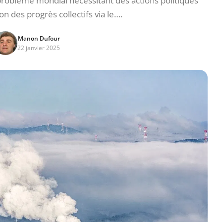
roblème mondial nécessitant des actions politiques
on des progrès collectifs via le….
Manon Dufour
22 janvier 2025