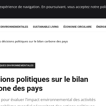
expérience de navigation. En poursuivant, vous acceptez notre polit
tryclub.com
S ENVIRONNEMENTALES
SUSTAINABLE LIVING
ÉCONOMIE CIRCULAIRE
ÉNERGI
s décisions politiques sur le bilan carbone des pays
IQUES ENVIRONNEMENTALES
ons politiques sur le bilan
one des pays
l pour évaluer l’impact environnemental des activités