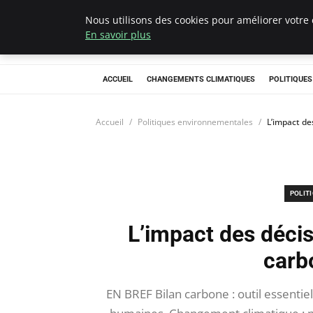
Nous utilisons des cookies pour améliorer votre 
Climategatecoun
En savoir plus
ACCUEIL
CHANGEMENTS CLIMATIQUES
POLITIQUE
Accueil
Politiques environnementales
L’impact de
POLIT
L’impact des décisi
carb
EN BREF Bilan carbone : outil essentie