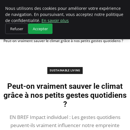
Climategatecountryclub.com
Nous utilisons des cookies pour améliorer votre expérience
de navigation. En poursuivant, vous acceptez notre politique
de confidentialité.
En savoir plus
Refuser
Accepter
Accueil
Sustainable Living
Peut-on vraiment sauver le climat grâce à nos petits gestes quotidiens ?
SUSTAINABLE LIVING
Peut-on vraiment sauver le climat
grâce à nos petits gestes quotidiens
?
EN BREF Impact individuel : Les gestes quotidiens
peuvent-ils vraiment influencer notre empreinte