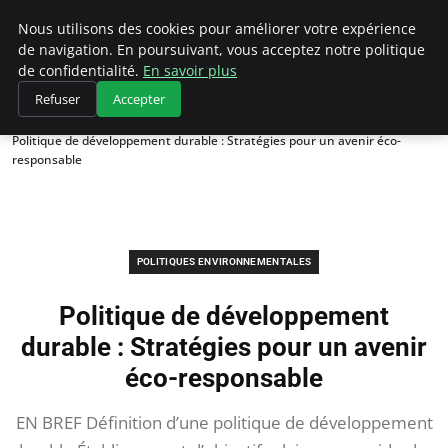
Climategatecountryclub.com
Nous utilisons des cookies pour améliorer votre expérience
de navigation. En poursuivant, vous acceptez notre politique
de confidentialité.
En savoir plus
Refuser
Accepter
Accueil
Politiques environnementales
Politique de développement durable : Stratégies pour un avenir éco-
responsable
POLITIQUES ENVIRONNEMENTALES
Politique de développement
durable : Stratégies pour un avenir
éco-responsable
EN BREF Définition d’une politique de développement