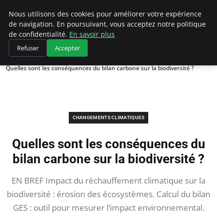
Climategatecountryclub.com
Nous utilisons des cookies pour améliorer votre expérience
de navigation. En poursuivant, vous acceptez notre politique
de confidentialité.
En savoir plus
Refuser
Accepter
Accueil
Changements climatiques
Quelles sont les conséquences du bilan carbone sur la biodiversité ?
CHANGEMENTS CLIMATIQUES
Quelles sont les conséquences du
bilan carbone sur la biodiversité ?
EN BREF Impact du réchauffement climatique sur la
biodiversité : érosion des écosystèmes. Calcul du bilan
GES : outil pour mesurer l’impact environnemental.