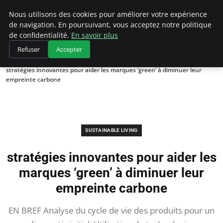
Climategatecountryclub.com
Nous utilisons des cookies pour améliorer votre expérience
de navigation. En poursuivant, vous acceptez notre politique
de confidentialité.
En savoir plus
Refuser
Accepter
Accueil
Sustainable Living
stratégies innovantes pour aider les marques ‘green’ à diminuer leur
empreinte carbone
SUSTAINABLE LIVING
stratégies innovantes pour aider les
marques ‘green’ à diminuer leur
empreinte carbone
EN BREF Analyse du cycle de vie des produits pour un